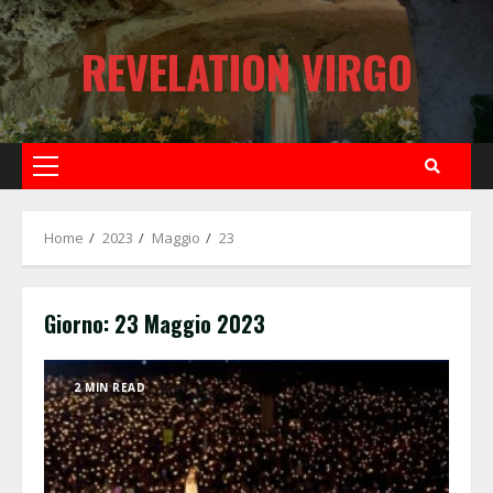
Skip
to
REVELATION VIRGO
content
Primary
Menu
Home
2023
Maggio
23
Giorno:
23 Maggio 2023
2 MIN READ