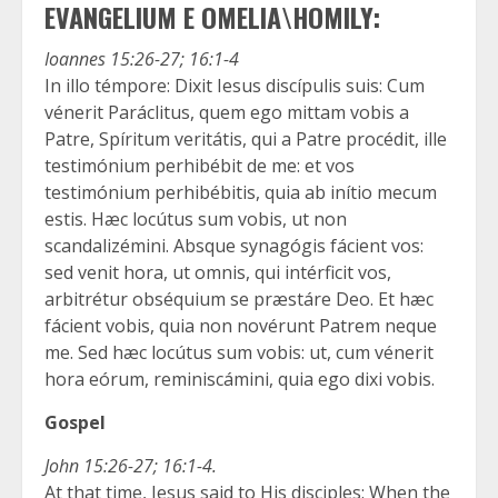
EVANGELIUM E OMELIA\HOMILY:
Ioannes 15:26-27; 16:1-4
In illo témpore: Dixit Iesus discípulis suis: Cum
vénerit Paráclitus, quem ego mittam vobis a
Patre, Spíritum veritátis, qui a Patre procédit, ille
testimónium perhibébit de me: et vos
testimónium perhibébitis, quia ab inítio mecum
estis. Hæc locútus sum vobis, ut non
scandalizémini. Absque synagógis fácient vos:
sed venit hora, ut omnis, qui intérficit vos,
arbitrétur obséquium se præstáre Deo. Et hæc
fácient vobis, quia non novérunt Patrem neque
me. Sed hæc locútus sum vobis: ut, cum vénerit
hora eórum, reminiscámini, quia ego dixi vobis.
Gospel
John 15:26-27; 16:1-4.
At that time, Jesus said to His disciples: When the