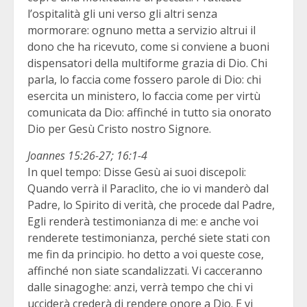
l’ospitalità gli uni verso gli altri senza
mormorare: ognuno metta a servizio altrui il
dono che ha ricevuto, come si conviene a buoni
dispensatori della multiforme grazia di Dio. Chi
parla, lo faccia come fossero parole di Dio: chi
esercita un ministero, lo faccia come per virtù
comunicata da Dio: affinché in tutto sia onorato
Dio per Gesù Cristo nostro Signore.
Joannes 15:26-27; 16:1-4
In quel tempo: Disse Gesù ai suoi discepoli:
Quando verrà il Paraclito, che io vi manderò dal
Padre, lo Spirito di verità, che procede dal Padre,
Egli renderà testimonianza di me: e anche voi
renderete testimonianza, perché siete stati con
me fin da principio. ho detto a voi queste cose,
affinché non siate scandalizzati. Vi cacceranno
dalle sinagoghe: anzi, verrà tempo che chi vi
ucciderà crederà di rendere onore a Dio. E vi