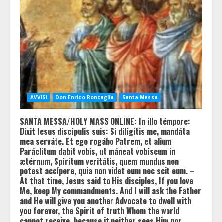
AVVISI
Don Enrico Roncaglia
Santa Messa
SANTA MESSA/HOLY MASS ONLINE: In illo témpore:
Dixit Iesus discípulis suis: Si dilígitis me, mandáta
mea serváte. Et ego rogábo Patrem, et alium
Paráclitum dabit vobis, ut máneat vobíscum in
ætérnum, Spíritum veritátis, quem mundus non
potest accípere, quia non videt eum nec scit eum. –
At that time, Jesus said to His disciples, If you love
Me, keep My commandments. And I will ask the Father
and He will give you another Advocate to dwell with
you forever, the Spirit of truth Whom the world
cannot receive, because it neither sees Him nor