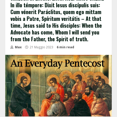
In illo témpore: Dixit Iesus discípulis suis:
Cum vénerit Paráclitus, quem ego mittam
vobis a Patre, Spíritum veritátis – At that
time, Jesus said to His disciples: When the
Advocate has come, Whom I will send you
from the Father, the Spirit of truth.
Max
21 Maggio 2023
6 min read