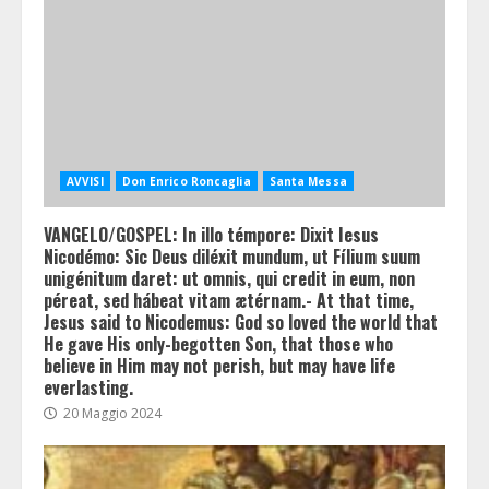
AVVISI
Don Enrico Roncaglia
Santa Messa
VANGELO/GOSPEL: In illo témpore: Dixit Iesus
Nicodémo: Sic Deus diléxit mundum, ut Fílium suum
unigénitum daret: ut omnis, qui credit in eum, non
péreat, sed hábeat vitam ætérnam.- At that time,
Jesus said to Nicodemus: God so loved the world that
He gave His only-begotten Son, that those who
believe in Him may not perish, but may have life
everlasting.
20 Maggio 2024