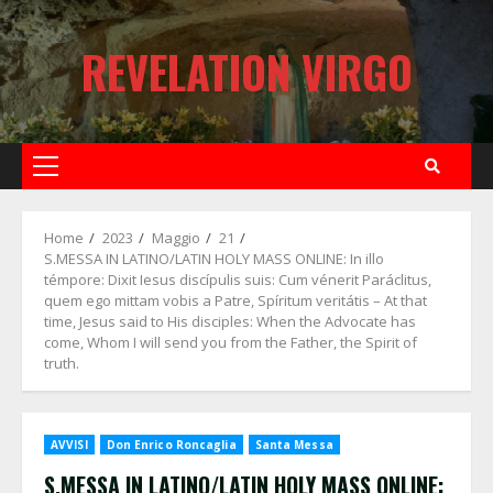
Skip
to
REVELATION VIRGO
content
Primary
Menu
Home
2023
Maggio
21
S.MESSA IN LATINO/LATIN HOLY MASS ONLINE: In illo
témpore: Dixit Iesus discípulis suis: Cum vénerit Paráclitus,
quem ego mittam vobis a Patre, Spíritum veritátis – At that
time, Jesus said to His disciples: When the Advocate has
come, Whom I will send you from the Father, the Spirit of
truth.
AVVISI
Don Enrico Roncaglia
Santa Messa
S.MESSA IN LATINO/LATIN HOLY MASS ONLINE: