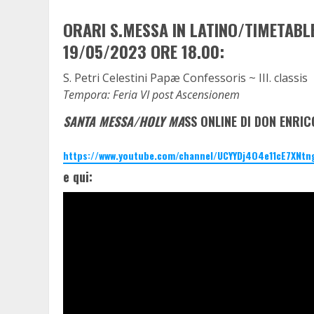
ORARI S.MESSA IN LATINO/TIMETABL
19/05/2023 ORE 18.00:
S. Petri Celestini Papæ Confessoris ~ III. classis
Tempora: Feria VI post Ascensionem
SANTA MESSA/HOLY MA
SS ONLINE DI DON ENRIC
https://www.youtube.com/channel/UCYYDj4O4e11cE7XNtn
e qui: