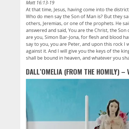
Matt 16:13-19
At that time, Jesus, having come into the district
Who do men say the Son of Man is? But they said
others, Jeremias, or one of the prophets. He sa
answered and said, You are the Christ, the Son 
are you, Simon Bar-Jona, for flesh and blood has
say to you, you are Peter, and upon this rock I w
against it. And I will give you the keys of the 
shall be bound in heaven, and whatever you shal
DALL’OMELIA (FROM THE HOMILY) – 