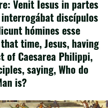
e: Venit Iesus in partes
 interrogábat discípulos
dicunt hómines esse
 that time, Jesus, having
t of Caesarea Philippi,
ciples, saying, Who do
Man is?