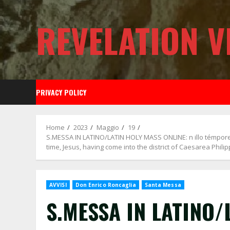
Skip
to
REVELATION V
content
PRIVACY POLICY
Home
2023
Maggio
19
S.MESSA IN LATINO/LATIN HOLY MASS ONLINE: n illo témpore: 
time, Jesus, having come into the district of Caesarea Phili
AVVISI
Don Enrico Roncaglia
Santa Messa
S.MESSA IN LATINO/