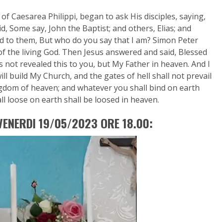
 of Caesarea Philippi, began to ask His disciples, saying,
, Some say, John the Baptist; and others, Elias; and
id to them, But who do you say that I am? Simon Peter
of the living God. Then Jesus answered and said, Blessed
 not revealed this to you, but My Father in heaven. And I
ill build My Church, and the gates of hell shall not prevail
kingdom of heaven; and whatever you shall bind on earth
l loose on earth shall be loosed in heaven.
VENERDI 19/05/2023 ORE 18.00: