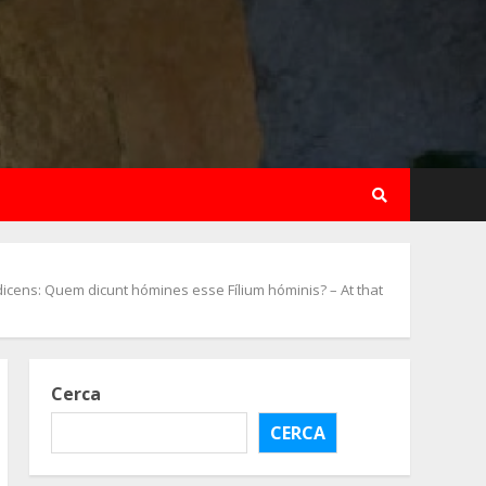
dicens: Quem dicunt hómines esse Fílium hóminis? – At that
Cerca
CERCA