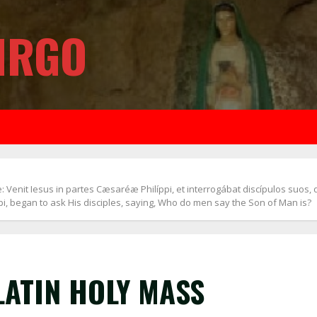
IRGO
Venit Iesus in partes Cæsaréæ Philíppi, et interrogábat discípulos suos, 
ppi, began to ask His disciples, saying, Who do men say the Son of Man is?
LATIN HOLY MASS