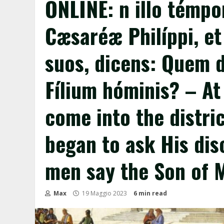
ONLINE: n illo témpor
Cæsaréæ Philíppi, et
suos, dicens: Quem 
Fílium hóminis? – At
come into the distric
began to ask His dis
men say the Son of 
Max
19 Maggio 2023
6 min read