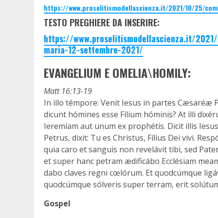
https://www.proselitismodellascienza.it/2021/10/25/co
TESTO PREGHIERE DA INSERIRE:
https://www.proselitismodellascienza.it/202
maria-12-settembre-2021/
EVANGELIUM E OMELIA\HOMILY:
Matt 16:13-19
In illo témpore: Venit Iesus in partes Cæsaréæ P
dicunt hómines esse Fílium hóminis? At illi dixér
Ieremíam aut unum ex prophétis. Dicit illis Ie
Petrus, dixit: Tu es Christus, Fílius Dei vivi. Re
quia caro et sanguis non revelávit tibi, sed Pater 
et super hanc petram ædificábo Ecclésiam meam,
dabo claves regni cœlórum. Et quodcúmque ligáver
quodcúmque sólveris super terram, erit solútum 
Gospel