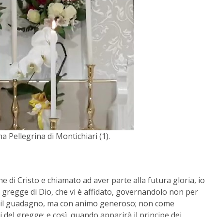
 Pellegrina di Montichiari (1).
ne di Cristo e chiamato ad aver parte alla futura gloria, io
l gregge di Dio, che vi è affidato, governandolo non per
il vil guadagno, ma con animo generoso; non come
 del gregge; e così, quando apparirà il principe dei