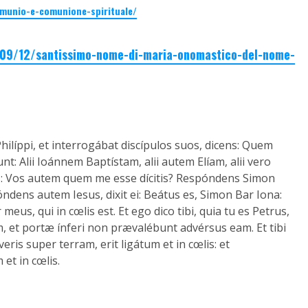
mmunio-e-comunione-spirituale/
1/09/12/santissimo-nome-di-maria-onomastico-del-nome-
hilíppi, et interrogábat discípulos suos, dicens: Quem
unt: Alii Ioánnem Baptístam, alii autem Elíam, alii vero
sus: Vos autem quem me esse dícitis? Respóndens Simon
spóndens autem Iesus, dixit ei: Beátus es, Simon Bar Iona:
meus, qui in cœlis est. Et ego dico tibi, quia tu es Petrus,
 et portæ ínferi non prævalébunt advérsus eam. Et tibi
is super terram, erit ligátum et in cœlis: et
et in cœlis.