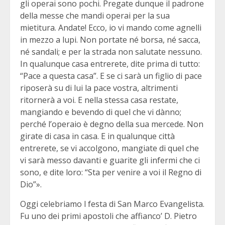
gli operai sono pochi. Pregate dunque il padrone
della messe che mandi operai per la sua
mietitura. Andate! Ecco, io vi mando come agnelli
in mezzo a lupi. Non portate né borsa, né sacca,
né sandali; e per la strada non salutate nessuno.
In qualunque casa entrerete, dite prima di tutto:
“Pace a questa casa”. E se ci sarà un figlio di pace
riposerà su di lui la pace vostra, altrimenti
ritornerà a voi. E nella stessa casa restate,
mangiando e bevendo di quel che vi dànno;
perché l’operaio è degno della sua mercede. Non
girate di casa in casa. E in qualunque città
entrerete, se vi accolgono, mangiate di quel che
vi sarà messo davanti e guarite gli infermi che ci
sono, e dite loro: “Sta per venire a voi il Regno di
Dio”».
Oggi celebriamo l festa di San Marco Evangelista.
Fu uno dei primi apostoli che affianco’ D. Pietro