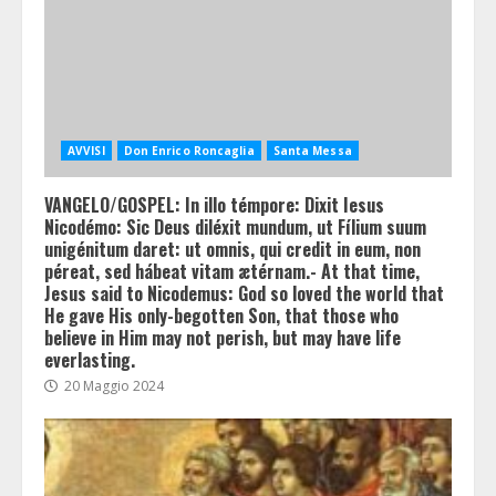
AVVISI
Don Enrico Roncaglia
Santa Messa
VANGELO/GOSPEL: In illo témpore: Dixit Iesus
Nicodémo: Sic Deus diléxit mundum, ut Fílium suum
unigénitum daret: ut omnis, qui credit in eum, non
péreat, sed hábeat vitam ætérnam.- At that time,
Jesus said to Nicodemus: God so loved the world that
He gave His only-begotten Son, that those who
believe in Him may not perish, but may have life
everlasting.
20 Maggio 2024