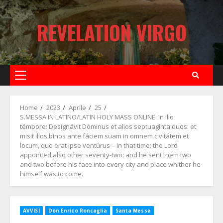
Skip
to
REVELATION VIRGO
content
Primary
Menu
Home
2023
Aprile
25
S.MESSA IN LATINO/LATIN HOLY MASS ONLINE: In illo
témpore: Designávit Dóminus et alios septuagínta duos: et
misit illos binos ante fáciem suam in omnem civitátem et
locum, quo erat ipse ventúrus – In that time: the Lord
appointed also other seventy-two: and he sent them two
and two before his face into every city and place whither he
himself was to come.
AVVISI
Don Enrico Roncaglia
Santa Messa