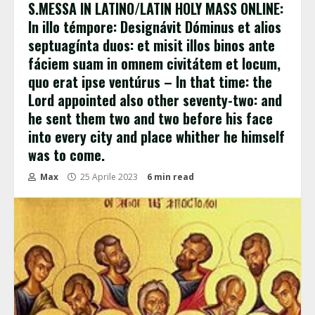
S.MESSA IN LATINO/LATIN HOLY MASS ONLINE:
In illo témpore: Designávit Dóminus et alios
septuagínta duos: et misit illos binos ante
fáciem suam in omnem civitátem et locum,
quo erat ipse ventúrus – In that time: the
Lord appointed also other seventy-two: and
he sent them two and two before his face
into every city and place whither he himself
was to come.
Max
25 Aprile 2023
6 min read