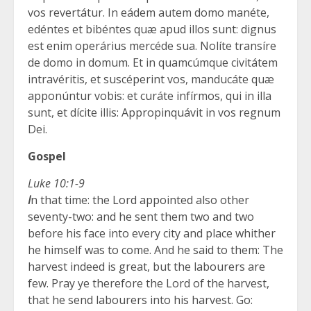
vos revertátur. In eádem autem domo manéte,
edéntes et bibéntes quæ apud illos sunt: dignus
est enim operárius mercéde sua. Nolíte transíre
de domo in domum. Et in quamcúmque civitátem
intravéritis, et suscéperint vos, manducáte quæ
apponúntur vobis: et curáte infírmos, qui in illa
sunt, et dícite illis: Appropinquávit in vos regnum
Dei.
Gospel
Luke 10:1-9
I
n that time: the Lord appointed also other
seventy-two: and he sent them two and two
before his face into every city and place whither
he himself was to come. And he said to them: The
harvest indeed is great, but the labourers are
few. Pray ye therefore the Lord of the harvest,
that he send labourers into his harvest. Go: