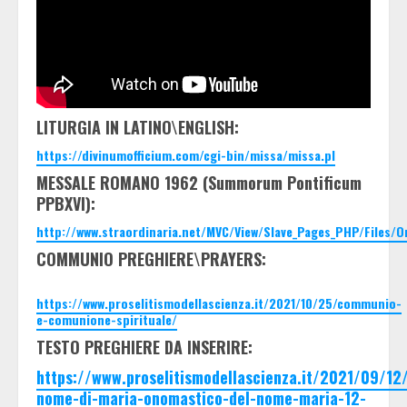
LITURGIA IN LATINO\ENGLISH:
https://divinumofficium.com/cgi-bin/missa/missa.pl
MESSALE ROMANO 1962 (Summorum Pontificum
PPBXVI):
http://www.straordinaria.net/MVC/View/Slave_Pages_PHP/Files/
COMMUNIO PREGHIERE\PRAYERS:
https://www.proselitismodellascienza.it/2021/10/25/communio-
e-comunione-spirituale/
TESTO PREGHIERE DA INSERIRE:
https://www.proselitismodellascienza.it/2021/09/12
nome-di-maria-onomastico-del-nome-maria-12-