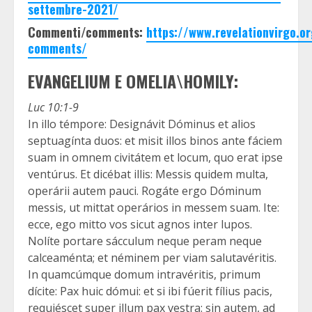
settembre-2021/
Commenti/comments:
https://www.revelationvirgo.
comments/
EVANGELIUM E OMELIA\HOMILY:
Luc 10:1-9
In illo témpore: Designávit Dóminus et alios
septuagínta duos: et misit illos binos ante fáciem
suam in omnem civitátem et locum, quo erat ipse
ventúrus. Et dicébat illis: Messis quidem multa,
operárii autem pauci. Rogáte ergo Dóminum
messis, ut mittat operários in messem suam. Ite:
ecce, ego mitto vos sicut agnos inter lupos.
Nolíte portare sácculum neque peram neque
calceaménta; et néminem per viam salutavéritis.
In quamcúmque domum intravéritis, primum
dícite: Pax huic dómui: et si ibi fúerit fílius pacis,
requiéscet super illum pax vestra: sin autem, ad