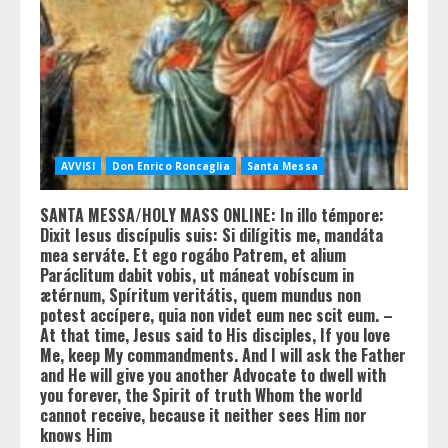
AVVISI
Don Enrico Roncaglia
Santa Messa
SANTA MESSA/HOLY MASS ONLINE: In illo témpore:
Dixit Iesus discípulis suis: Si dilígitis me, mandáta
mea serváte. Et ego rogábo Patrem, et alium
Paráclitum dabit vobis, ut máneat vobíscum in
ætérnum, Spíritum veritátis, quem mundus non
potest accípere, quia non videt eum nec scit eum. –
At that time, Jesus said to His disciples, If you love
Me, keep My commandments. And I will ask the Father
and He will give you another Advocate to dwell with
you forever, the Spirit of truth Whom the world
cannot receive, because it neither sees Him nor
knows Him