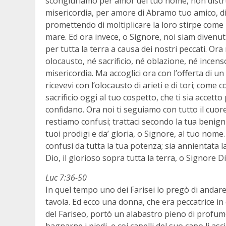
scongiuriamo per amor del tuo nome, non distrug
misericordia, per amore di Abramo tuo amico, di I
promettendo di moltiplicare la loro stirpe come le
mare. Ed ora invece, o Signore, noi siam divenuti
per tutta la terra a causa dei nostri peccati. O
olocausto, né sacrificio, né oblazione, né incens
misericordia. Ma accoglici ora con l’offerta di u
ricevevi con l’olocausto di arieti e di tori; come co
sacrificio oggi al tuo cospetto, che ti sia accett
confidano. Ora noi ti seguiamo con tutto il cuore
restiamo confusi; trattaci secondo la tua benigni
tuoi prodigi e da’ gloria, o Signore, al tuo nome.
confusi da tutta la tua potenza; sia annientata la
Dio, il glorioso sopra tutta la terra, o Signore D
Luc 7:36-50
In quel tempo uno dei Farisei lo pregò di andare 
tavola. Ed ecco una donna, che era peccatrice in
del Fariseo, portò un alabastro pieno di profumo;
bagnarne i piedi, e coi capelli del suo capo li as