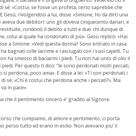
 di sé: «Costui, se fosse un profeta, certo saprebbe che
E Gesù, rivolgendosi a lui, disse: «Simone, ho da dirti una
re aveva due debitori: uno gli doveva cinquecento danari, e
estituite, condonò il debito a tutti e due: chi dunque di
, colui al quale ha condonato di più». Gesù replicò: «Hai
disse a Simone: «Vedi questa donna? Sono entrato in casa
 ha bagnati colle lacrime e rasciugati con i suoi capelli. Tu
on ha smesso di baciarmi i piedi. Tu non hai unto di olio il
iedi. Per questo ti dico: “le sono perdonati molti peccati,
 si perdona, poco ama». E disse a lei: «Ti son perdonati i
o di sé: «Chi è costui che perdona anche i peccati?». Ma
 va in pace».
 che il pentimento sincero e’ gradito al Signore.
percorso che compiamo, di amore e pentimento, ci porta
no perso tutto ed erano in esilio. Non avevano piu’ il