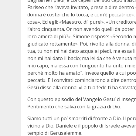
Fariseo che l’aveva invitato, prese a dire dentro
donna è costei che lo tocca, e com’è peccatrice». 
cosa». Ed egli: «Maestro, di’ pure!». «Un credito
l’altro cinquanta. Or non avendo quelli da poter r
loro amerà di più?». Simone rispose: «Secondo me
giudicato rettamente». Poi, rivolto alla donna, 
tua, tu non mi hai dato acqua ai piedi, ma essa li
non mi hai dato il bacio; ma lei da che è venuta n
mio capo, ma essa con l’unguento ha unto i miei p
perché molto ha amato”. Invece quello a cui poco
peccati». E i convitati cominciarono a dire dentr
Gesù disse alla donna: «La tua fede ti ha salvata;
Con questo episodio del Vangelo Gesu’ ci insegna
Pentimento che salva con la grazia di Dio.
Siamo tutti un po’ smarriti di fronte a Dio. Il 
vicino a Dio. Daniele e il popolo di Israele aveva
tempio di Gerusalemme.