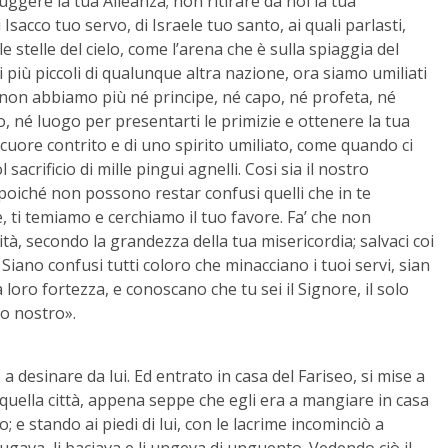
gere la tua Alleanza; non ritirare da noi la tua
sacco tuo servo, di Israele tuo santo, ai quali parlasti,
 stelle del cielo, come l’arena che è sulla spiaggia del
 più piccoli di qualunque altra nazione, ora siamo umiliati
ra non abbiamo più né principe, né capo, né profeta, né
o, né luogo per presentarti le primizie e ottenere la tua
n cuore contrito e di uno spirito umiliato, come quando ci
l sacrificio di mille pingui agnelli. Cosi sia il nostro
o poiché non possono restar confusi quelli che in te
, ti temiamo e cerchiamo il tuo favore. Fa’ che non
tà, secondo la grandezza della tua misericordia; salvaci coi
 Siano confusi tutti coloro che minacciano i tuoi servi, sian
 loro fortezza, e conoscano che tu sei il Signore, il solo
io nostro».
a desinare da lui. Ed entrato in casa del Fariseo, si mise a
 quella città, appena seppe che egli era a mangiare in casa
 e stando ai piedi di lui, con le lacrime incominciò a
ciugava, li baciava e li ungeva di unguento. Vedendo ciò il