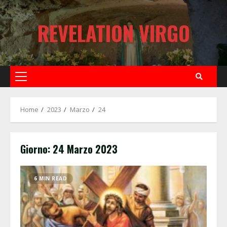
Skip
to
REVELATION VIRGO
content
Primary
Menu
Home
2023
Marzo
24
Giorno:
24 Marzo 2023
6 MIN READ