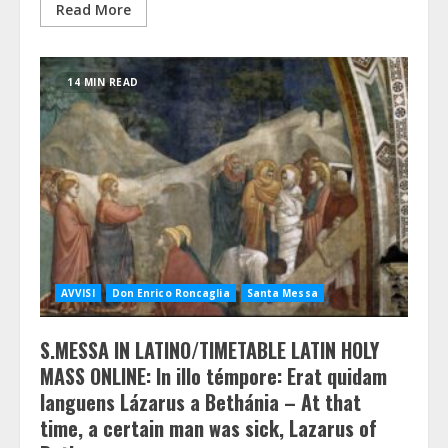
Read More
14 MIN READ
AVVISI
Don Enrico Roncaglia
Santa Messa
S.MESSA IN LATINO/TIMETABLE LATIN HOLY
MASS ONLINE: In illo témpore: Erat quidam
languens Lázarus a Bethánia – At that
time, a certain man was sick, Lazarus of