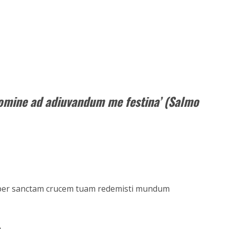
omine ad adiuvandum me festina’ (Salmo
ia per sanctam crucem tuam redemisti mundum
.