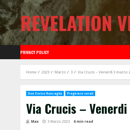
Skip
to
REVELATION V
content
PRIVACY POLICY
Home
2023
Marzo
3
Via Crucis – Venerdi 3 marzo 
Don Enrico Roncaglia
Preghiere serali
Via Crucis – Venerdi
Max
3 Marzo 2023
6 min read