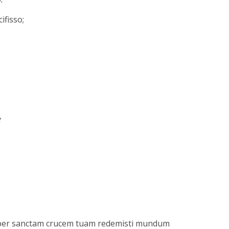
cifisso;
e
ia per sanctam crucem tuam redemisti mundum