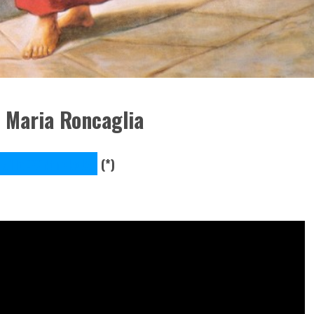
o Maria Roncaglia
4e11cE7XNtngkoJA
(*)