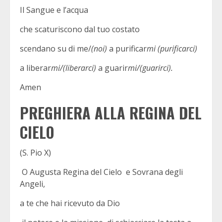
Il Sangue e l’acqua
che scaturiscono dal tuo costato
scendano su di me/
(noi)
a purificar
mi (purificarci)
a liberar
mi/(liberarci)
a guarir
mi/(guarirci).
Amen
PREGHIERA ALLA REGINA DEL
CIELO
(S. Pio X)
O Augusta Regina del Cielo e Sovrana degli
Angeli,
a te che hai ricevuto da Dio