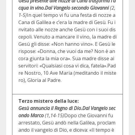
Gesù presente alle nozze di Cana trasforma l’a
cqua in vino.
Dal Vangelo secondo Giovanni
(2,
1-5)
In quel tempo vi fu una festa di nozze a
Cana di Galilea e c’era la madre di Gesù. Fu i
nvitato alle nozze anche Gesù con i suoi dis
cepoli. Venuto a mancare il vino, la madre di
Gesù gli disse: «Non hanno vino». E Gesù le
rispose: «Donna, che vuoi da me? Non è an
cora giunta la mia ora». Sua madre disse ai
servitori: «Qualsiasi cosa vi dica, fatela».Pad
re Nostro, 10 Ave Maria (meditando il miste
ro), Gloria al Padre.
Terzo mistero della luce:
Gesù annuncia il Regno di Dio.
Dal Vangelo sec
ondo Marco
(1,14-15)
Dopo che Giovanni fu
arrestato, Gesù andò nella Galilea, proclam
ando il vangelo di Dio, e diceva: «Il tempo è