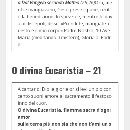
a.
Dal Vangelo secondo Matteo
(26,26)
Ora, me
ntre mangiavano, Gesù prese il pane, recit
ò la benedizione, lo spezzò e, mentre lo dav
a ai discepoli, disse: «Prendete, mangiate: q
uesto è il mio corpo».Padre Nostro, 10 Ave
Maria (meditando il mistero), Gloria al Padr
e.
O divina Eucaristia – 21
A cantar di Dio le glorie or si levi un pio con
cento suoni amore al sacramento il festoso
inno del cuor.
O divina Eucaristia, fiamma sacra d’ogni
amor
sulla terra più non sia che non t’ami un s