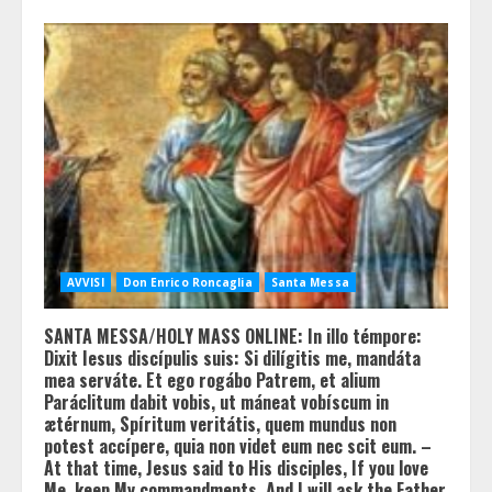
AVVISI
Don Enrico Roncaglia
Santa Messa
SANTA MESSA/HOLY MASS ONLINE: In illo témpore:
Dixit Iesus discípulis suis: Si dilígitis me, mandáta
mea serváte. Et ego rogábo Patrem, et alium
Paráclitum dabit vobis, ut máneat vobíscum in
ætérnum, Spíritum veritátis, quem mundus non
potest accípere, quia non videt eum nec scit eum. –
At that time, Jesus said to His disciples, If you love
Me, keep My commandments. And I will ask the Father