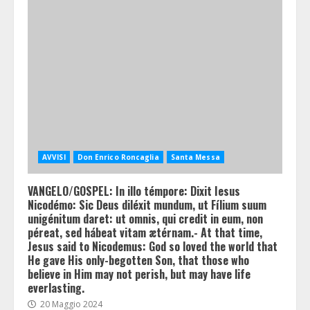
AVVISI
Don Enrico Roncaglia
Santa Messa
VANGELO/GOSPEL: In illo témpore: Dixit Iesus
Nicodémo: Sic Deus diléxit mundum, ut Fílium suum
unigénitum daret: ut omnis, qui credit in eum, non
péreat, sed hábeat vitam ætérnam.- At that time,
Jesus said to Nicodemus: God so loved the world that
He gave His only-begotten Son, that those who
believe in Him may not perish, but may have life
everlasting.
20 Maggio 2024