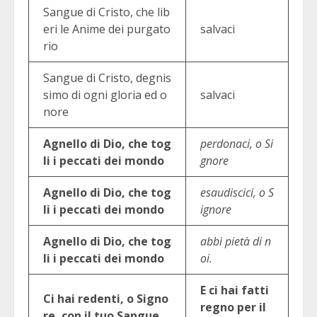
Sangue di Cristo, che lib
eri le Anime dei purgato
salvaci
rio
Sangue di Cristo, degnis
simo di ogni gloria ed o
salvaci
nore
Agnello di Dio, che tog
perdonaci, o Si
li i peccati dei mondo
gnore
Agnello di Dio, che tog
esaudiscici, o S
li i peccati dei mondo
ignore
Agnello di Dio, che tog
abbi pietà di n
li i peccati dei mondo
oi.
E ci hai fatti
Ci hai redenti, o Signo
regno per il
re, con il tuo Sangue.