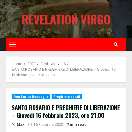
Skip
to
REVELATION VIRGO
content
Primary
Menu
Home
2023
Febbraio
16
SANTO ROSARIO E PREGHIERE DI LIBERAZIONE – Giovedi 16
febbraio 2023, ore 21.00
Don Enrico Roncaglia
Preghiere serali
SANTO ROSARIO E PREGHIERE DI LIBERAZIONE
– Giovedi 16 febbraio 2023, ore 21.00
Max
16 Febbraio 2023
7 min read