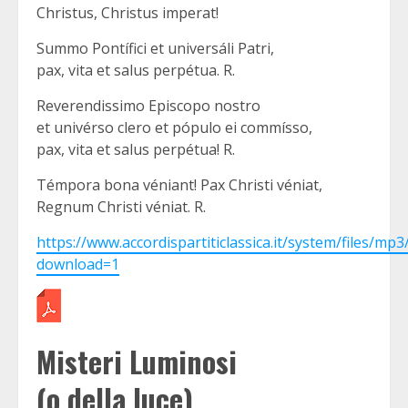
Christus, Christus imperat!
Summo Pontífici et universáli Patri,
pax, vita et salus perpétua. R.
Reverendissimo Episcopo nostro
et univérso clero et pópulo ei commísso,
pax, vita et salus perpétua! R.
Témpora bona véniant! Pax Christi véniat,
Regnum Christi véniat. R.
https://www.accordispartiticlassica.it/system/files/mp3
download=1
Misteri Luminosi
(o della luce)