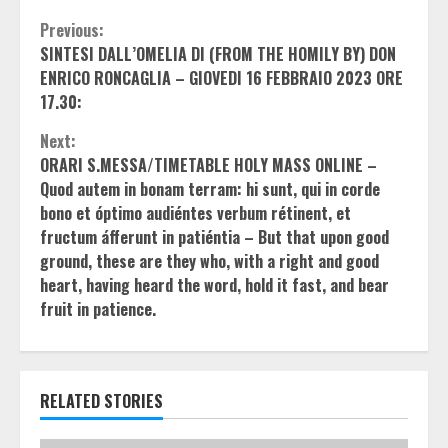
Continue
Previous:
SINTESI DALL’OMELIA DI (FROM THE HOMILY BY) DON
Reading
ENRICO RONCAGLIA – GIOVEDI 16 FEBBRAIO 2023 ORE
17.30:
Next:
ORARI S.MESSA/TIMETABLE HOLY MASS ONLINE –
Quod autem in bonam terram: hi sunt, qui in corde
bono et óptimo audiéntes verbum rétinent, et
fructum áfferunt in patiéntia – But that upon good
ground, these are they who, with a right and good
heart, having heard the word, hold it fast, and bear
fruit in patience.
RELATED STORIES