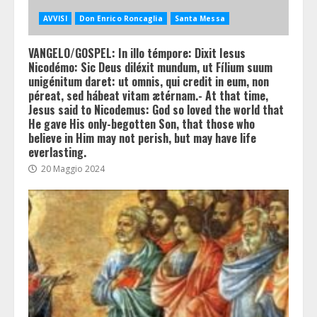
AVVISI
Don Enrico Roncaglia
Santa Messa
VANGELO/GOSPEL: In illo témpore: Dixit Iesus
Nicodémo: Sic Deus diléxit mundum, ut Fílium suum
unigénitum daret: ut omnis, qui credit in eum, non
péreat, sed hábeat vitam ætérnam.- At that time,
Jesus said to Nicodemus: God so loved the world that
He gave His only-begotten Son, that those who
believe in Him may not perish, but may have life
everlasting.
20 Maggio 2024