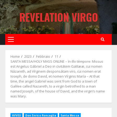
Skip
to
REVELATION VIRGO
content
Primary
Menu
Home
2023
Febbraio
11
SANTA MESSA/HOLY MASS ONLINE – In illo témpore: Missus
est Angelus Gábriel a Deo in civitátem Galilææ, cui nomen
Názareth, ad Vírginem desponsátam viro, cui nomen erat
Ioseph, de domo David, et nomen Vírginis María – At that
time, the angel Gabriel was sent from God to a town of
Galilee called Nazareth, to a virgin betrothed to a man
named Joseph, of the house of David, and the virgin’s name
was Mary.
AVVISI
Don Enrico Roncaglia
Santa Messa