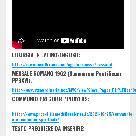
LITURGIA IN LATINO\ENGLISH:
https://divinumofficium.com/cgi-bin/missa/missa.pl
MESSALE ROMANO 1962 (Summorum Pontificum
PPBXVI):
http://www.straordinaria.net/MVC/View/Slave_Pages_PHP/Files/
COMMUNIO PREGHIERE\PRAYERS:
https://www.proselitismodellascienza.it/2021/10/25/communio-
e-comunione-spirituale/
TESTO PREGHIERE DA INSERIRE: