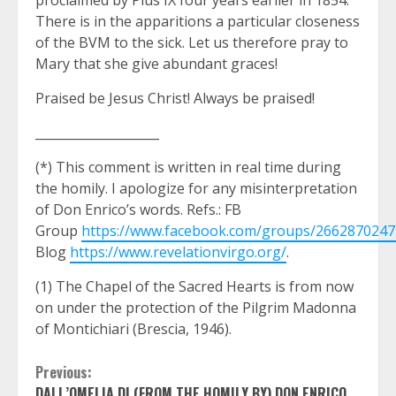
There is in the apparitions a particular closeness
of the BVM to the sick. Let us therefore pray to
Mary that she give abundant graces!
Praised be Jesus Christ! Always be praised!
____________________
(*) This comment is written in real time during
the homily. I apologize for any misinterpretation
of Don Enrico’s words. Refs.: FB
Group
https://www.facebook.com/groups/266287024
Blog
https://www.revelationvirgo.org/
.
(1) The Chapel of the Sacred Hearts is from now
on under the protection of the Pilgrim Madonna
of Montichiari (Brescia, 1946).
Continue
Previous:
DALL’OMELIA DI (FROM THE HOMILY BY) DON ENRICO