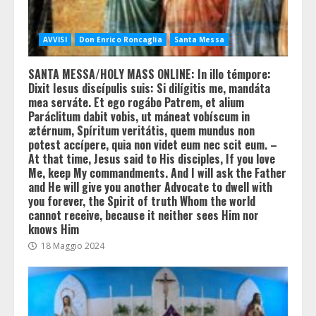
AVVISI
Don Enrico Roncaglia
Santa Messa
SANTA MESSA/HOLY MASS ONLINE: In illo témpore:
Dixit Iesus discípulis suis: Si dilígitis me, mandáta
mea serváte. Et ego rogábo Patrem, et alium
Paráclitum dabit vobis, ut máneat vobíscum in
ætérnum, Spíritum veritátis, quem mundus non
potest accípere, quia non videt eum nec scit eum. –
At that time, Jesus said to His disciples, If you love
Me, keep My commandments. And I will ask the Father
and He will give you another Advocate to dwell with
you forever, the Spirit of truth Whom the world
cannot receive, because it neither sees Him nor
knows Him
18 Maggio 2024