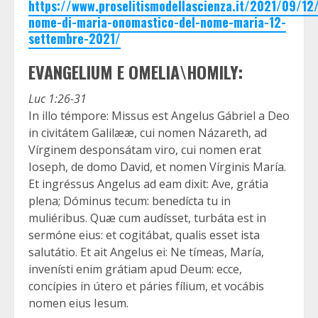
https://www.proselitismodellascienza.it/2021/09/12
nome-di-maria-onomastico-del-nome-maria-12-
settembre-2021/
EVANGELIUM E OMELIA\HOMILY:
Luc 1:26-31
In illo témpore: Missus est Angelus Gábriel a Deo
in civitátem Galilææ, cui nomen Názareth, ad
Vírginem desponsátam viro, cui nomen erat
Ioseph, de domo David, et nomen Vírginis María.
Et ingréssus Angelus ad eam dixit: Ave, grátia
plena; Dóminus tecum: benedícta tu in
muliéribus. Quæ cum audísset, turbáta est in
sermóne eius: et cogitábat, qualis esset ista
salutátio. Et ait Angelus ei: Ne tímeas, María,
invenísti enim grátiam apud Deum: ecce,
concípies in útero et páries fílium, et vocábis
nomen eius Iesum.