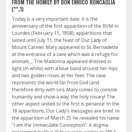
FROM THE HOMILY BY DON ENRICO RONCAGLIA
(**,1)
Today is a very important date: it is the
anniversary of the first apparition of the BVM in
Lourdes (February 11, 1858), apparitions that
lasted until July 11, the feast of Our Lady of
Mount Carmel. Mary appeared to St. Bernadette
at the entrance of a cave which was a refuge for
animals._. The Madonna appeared dressed in
light (in white) with a blue band around her hips
and two golden roses at her feet. The cave
represents the world far from God (and
therefore dirty with sin). Mary comes to console
humanity and show a way: the holy rosary! The
other aspect united to the first is penance. In the
18 apparitions, Our Lady’s messages are brief. In
the apparition of March 25 he revealed his name
“I am the Immaculate Conception”. A dogma
proclaimed by Pius IX four years earlier in 1854.