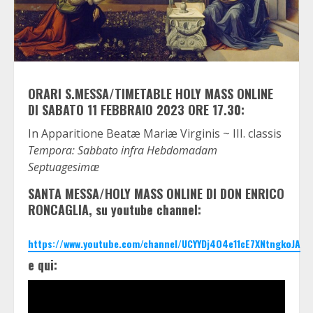
ORARI S.MESSA/TIMETABLE HOLY MASS ONLINE
DI SABATO 11 FEBBRAIO 2023 ORE 17.30:
In Apparitione Beatæ Mariæ Virginis ~ III. classis
Tempora: Sabbato infra Hebdomadam
Septuagesimæ
SANTA MESSA/HOLY MASS ONLINE DI DON ENRICO
RONCAGLIA, su youtube channel:
https://www.youtube.com/channel/UCYYDj4O4e11cE7XNtngkoJA
e qui: