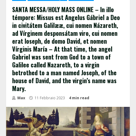
SANTA MESSA/HOLY MASS ONLINE – In illo
témpore: Missus est Angelus Gábriel a Deo
in civitátem Galilææ, cui nomen Názareth,
ad Vírginem desponsátam viro, cui nomen
erat Ioseph, de domo David, et nomen
Vírginis María – At that time, the angel
Gabriel was sent from God to a town of
Galilee called Nazareth, to a virgin
betrothed to a man named Joseph, of the
house of David, and the virgin’s name was
Mary.
Max
11 Febbraio 2023
4 min read