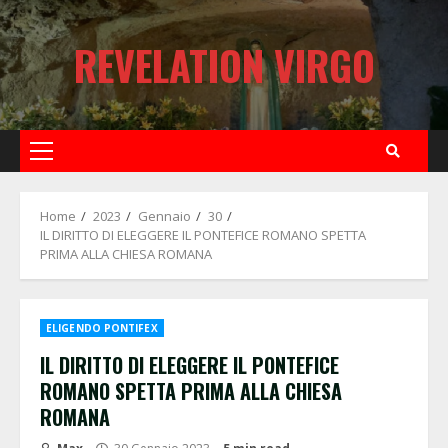
Skip
to
REVELATION VIRGO
content
Primary
Menu
Home
2023
Gennaio
30
IL DIRITTO DI ELEGGERE IL PONTEFICE ROMANO SPETTA
PRIMA ALLA CHIESA ROMANA
ELIGENDO PONTIFEX
IL DIRITTO DI ELEGGERE IL PONTEFICE
ROMANO SPETTA PRIMA ALLA CHIESA
ROMANA