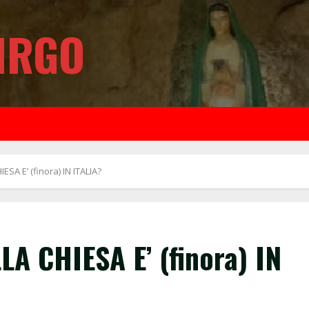
IRGO
SA E’ (finora) IN ITALIA?
A CHIESA E’ (finora) IN