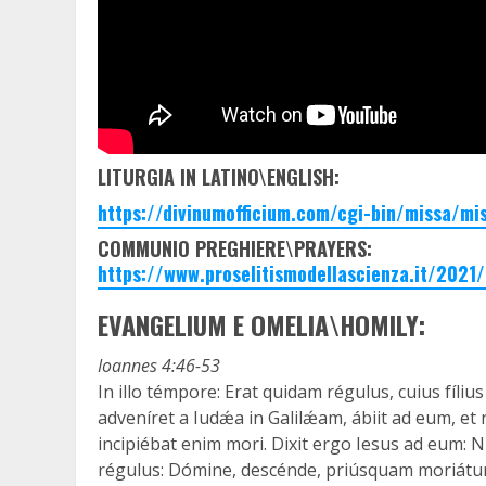
LITURGIA IN LATINO\ENGLISH:
https://divinumofficium.com/cgi-bin/missa/mis
COMMUNIO PREGHIERE\PRAYERS:
https://www.proselitismodellascienza.it/202
EVANGELIUM E OMELIA\HOMILY:
Ioannes 4:46-53
In illo témpore: Erat quidam régulus, cuius fíli
adveníret a Iudǽa in Galilǽam, ábiit ad eum, et 
incipiébat enim mori. Dixit ergo Iesus ad eum: Nis
régulus: Dómine, descénde, priúsquam moriátur fíli