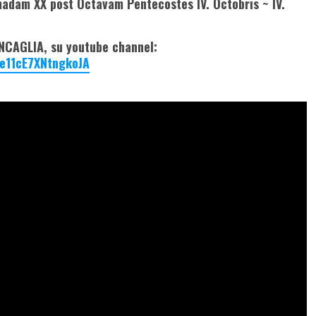
madam XX post Octavam Pentecostes IV. Octobris ~ IV.
CAGLIA, su youtube channel:
e11cE7XNtngkoJA