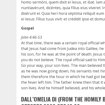
homo sermóni, quem dixit ei Iesus, et ibat. Iam
nuntiavérunt, dicéntes, quia fílius eius víveret.
dixérunt ei: Quia heri hora séptima relíquit eum f
ei Iesus: Fílius tuus vivit: et crédidit ipse et domu
Gospel
John 4:46-53
At that time, there was a certain royal officia
that Jesus had come from Judea into Galilee, 
his son, for he was at the point of death. Jesus
you do not believe. The royal official said to Hi
Go your way, your son lives. The man believed 
as he was now going down, his servants met him
them therefore the hour in which he had got bet
the fever left him. The father knew then that it
son lives. And he himself believed, and his whol
DALL’OMELIA DI (FROM THE HOMILY 