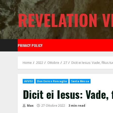
Skip
to
REVELATION V
content
PRIVACY POLICY
Home
2022
Ottobre
27
Dicit ei Iesus: Vade, fílius tu
AVVISI
Don Enrico Roncaglia
Santa Messa
Dicit ei Iesus: Vade, f
Max
27 Ottobre 2022
3 min read