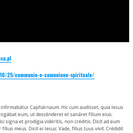
sa.pl
1/10/25/communio-e-comunione-spirituale/
us infirmabátur Caphárnaum. Hic cum audísset, quia Iesus
rogábat eum, ut descénderet et sanáret fílium eius:
i signa et prodígia vidéritis, non créditis. Dicit ad eum
us meus. Dicit ei Iesus: Vade, fílius tuus vivit. Crédidit