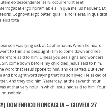
 autem eo descendénte, servi occurrérunt ei et
 Interrogábat ergo horam ab eis, in qua mélius habúerit. Et
ebris. Cognóvit ergo pater, quia illa hora erat, in qua dixit
s eius tota.
l whose son was lying sick at Capharnaum. When he heard
he went to Him and besought Him to come down and heal
 therefore said to him, Unless you see signs and wonders,
m, Sir, come down before my child dies. Jesus said to him,
the word that Jesus spoke to him, and departed. But even
 and brought word saying that his son lived. He asked of
ter. And they told him, Yesterday, at the seventh hour,
 was at that very hour in which Jesus had said to him, Your
e household.
BY) DON ENRICO RONCAGLIA – GIOVEDI 27