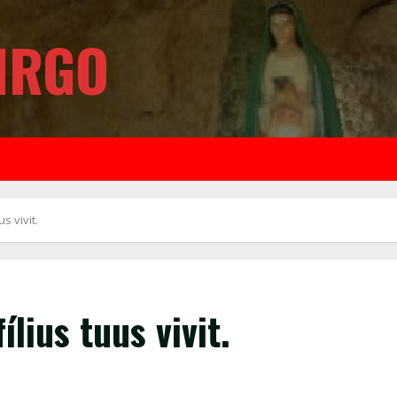
IRGO
us vivit.
ílius tuus vivit.