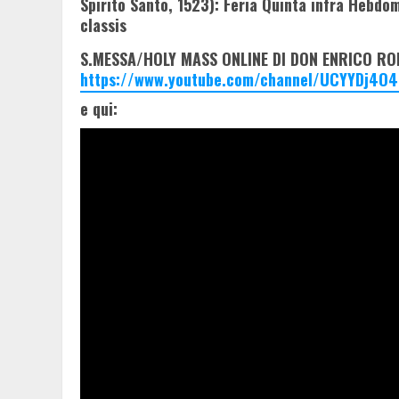
Spirito Santo, 1523): Feria Quinta infra Hebdo
classis
S.MESSA/HOLY MASS ONLINE DI DON ENRICO RON
https://www.youtube.com/channel/UCYYDj4O4
e qui: