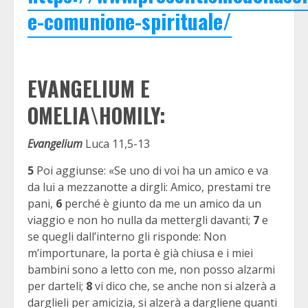
e-comunione-spirituale/
EVANGELIUM E
OMELIA\HOMILY:
Evangelium
Luca 11,5-13
5
Poi aggiunse: «Se uno di voi ha un amico e va
da lui a mezzanotte a dirgli: Amico, prestami tre
pani,
6
perché è giunto da me un amico da un
viaggio e non ho nulla da mettergli davanti;
7
e
se quegli dall’interno gli risponde: Non
m’importunare, la porta è già chiusa e i miei
bambini sono a letto con me, non posso alzarmi
per darteli;
8
vi dico che, se anche non si alzerà a
darglieli per amicizia, si alzerà a dargliene quanti