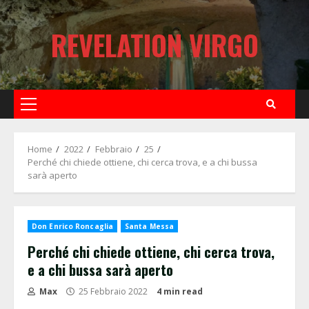
Skip
to
REVELATION VIRGO
content
Primary
Menu
Home
2022
Febbraio
25
Perché chi chiede ottiene, chi cerca trova, e a chi bussa
sarà aperto
Don Enrico Roncaglia
Santa Messa
Perché chi chiede ottiene, chi cerca trova,
e a chi bussa sarà aperto
Max
25 Febbraio 2022
4 min read