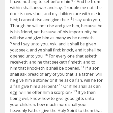
7
I have nothing to set before him?
And he from
within shall answer and say, Trouble me not: the
door is now shut, and my children are with me in
8
bed; I cannot rise and give thee.
I say unto you,
Though he will not rise and give him, because he
is his friend, yet because of his importunity he
will rise and give him as many as he needeth.
9
And I say unto you, Ask, and it shall be given
you; seek, and ye shall find; knock, and it shall be
10
opened unto you.
For every one that asketh
receiveth; and he that seeketh findeth; and to
11
him that knocketh it shall be opened.
If a son
shall ask bread of any of you that is a father, will
he give him a stone? or if he ask a fish, will he for
12
a fish give him a serpent?
Or if he shall ask an
13
egg, will he offer him a scorpion?
If ye then,
being evil, know how to give good gifts unto
your children: how much more shall your
heavenly Father give the Holy Spirit to them that