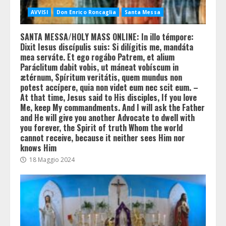
AVVISI
Don Enrico Roncaglia
Santa Messa
SANTA MESSA/HOLY MASS ONLINE: In illo témpore:
Dixit Iesus discípulis suis: Si dilígitis me, mandáta
mea serváte. Et ego rogábo Patrem, et alium
Paráclitum dabit vobis, ut máneat vobíscum in
ætérnum, Spíritum veritátis, quem mundus non
potest accípere, quia non videt eum nec scit eum. –
At that time, Jesus said to His disciples, If you love
Me, keep My commandments. And I will ask the Father
and He will give you another Advocate to dwell with
you forever, the Spirit of truth Whom the world
cannot receive, because it neither sees Him nor
knows Him
18 Maggio 2024