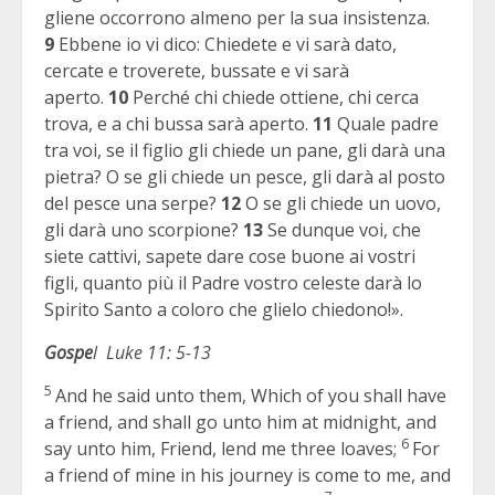
gliene occorrono almeno per la sua insistenza.
9
Ebbene io vi dico: Chiedete e vi sarà dato,
cercate e troverete, bussate e vi sarà
aperto.
10
Perché chi chiede ottiene, chi cerca
trova, e a chi bussa sarà aperto.
11
Quale padre
tra voi, se il figlio gli chiede un pane, gli darà una
pietra? O se gli chiede un pesce, gli darà al posto
del pesce una serpe?
12
O se gli chiede un uovo,
gli darà uno scorpione?
13
Se dunque voi, che
siete cattivi, sapete dare cose buone ai vostri
figli, quanto più il Padre vostro celeste darà lo
Spirito Santo a coloro che glielo chiedono!».
Gospe
l
Luke 11: 5-13
5
And he said unto them, Which of you shall have
a friend, and shall go unto him at midnight, and
6
say unto him, Friend, lend me three loaves;
For
a friend of mine in his journey is come to me, and