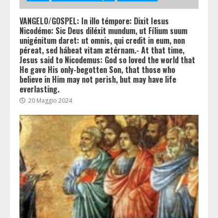
VANGELO/GOSPEL: In illo témpore: Dixit Iesus
Nicodémo: Sic Deus diléxit mundum, ut Fílium suum
unigénitum daret: ut omnis, qui credit in eum, non
péreat, sed hábeat vitam ætérnam.- At that time,
Jesus said to Nicodemus: God so loved the world that
He gave His only-begotten Son, that those who
believe in Him may not perish, but may have life
everlasting.
20 Maggio 2024