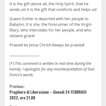
It is the gift above all, the Holy Spirit, that he
sends us! It is the gift that comforts and helps us!
Queen Esther is deported with her people to
Babylon. It is she, the forerunner of the Virgin
Mary, who intercedes for her people, and who
obtains grace!
Praised be Jesus Christ! Always be praised!
__________________
(*)
This comment is written in real time during the
homily. I apologize for any misinterpretation of Don
Enrico’s words
.
Continue
Previous:
Preghiere di Liberazione – Giovedi 24 FEBBRAIO
Reading
2022, ore 21.00